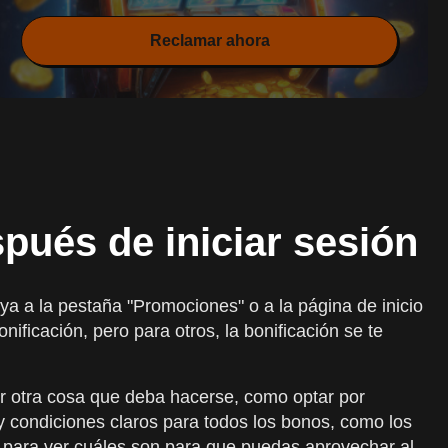
Reclamar ahora
ués de iniciar sesión
ya a la pestaña "Promociones" o a la página de inicio
ificación, pero para otros, la bonificación se te
er otra cosa que deba hacerse, como optar por
 y condiciones claros para todos los bonos, como los
a para ver cuáles son para que puedas aprovechar al