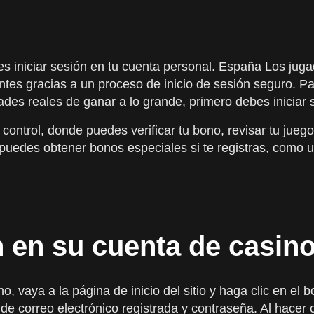
 iniciar sesión en tu cuenta personal. España Los juga
ntes gracias a un proceso de inicio de sesión seguro. P
des reales de ganar a lo grande, primero debes iniciar 
 control, donde puedes verificar tu bono, revisar tu jueg
 puedes obtener bonos especiales si te registras, como 
ón en su cuenta de casin
, vaya a la página de inicio del sitio y haga clic en el b
de correo electrónico registrada y contraseña. Al hacer 