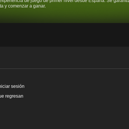
experiencia de juego de primer nivel desde España. Se garantiza
ta y comenzar a ganar.
iciar sesión
que regresan