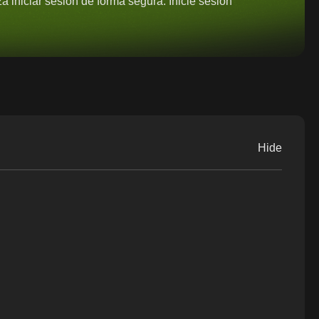
 iniciar sesión de forma segura. Inicie sesión
Hide