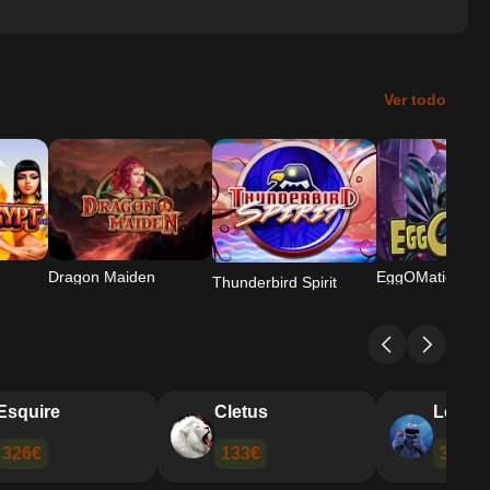
Ver todo
Dragon Maiden
EggOMatic
Thunderbird Spirit
Scrapper
Esquire
Cletus
277€
326€
133€