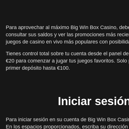
Para aprovechar al máximo Big Win Box Casino, debes
consultar sus saldos y ver las promociones más recie
juegos de casino en vivo más populares con posibilida
Tienes control total sobre tu cuenta desde el panel de
€20 para comenzar a jugar tus juegos favoritos. Solo
primer depósito hasta €100.
Iniciar sesi
Para iniciar sesión en su cuenta de Big Win Box Casino
En los espacios proporcionados, escriba su dirección 