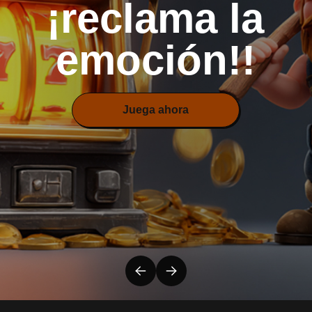
¡reclama la
emoción!!
Juega ahora