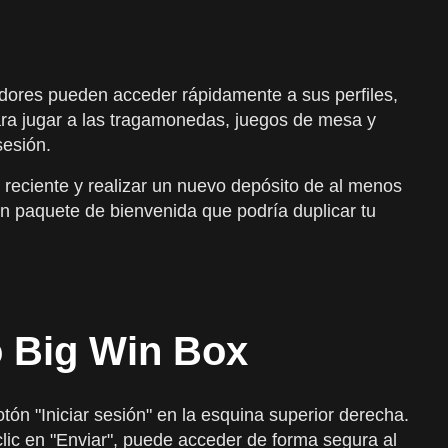
dores pueden acceder rápidamente a sus perfiles,
ara jugar a las tragamonedas, juegos de mesa y
sesión.
o reciente y realizar un nuevo depósito de al menos
un paquete de bienvenida que podría duplicar tu
o Big Win Box
otón "Iniciar sesión" en la esquina superior derecha.
clic en "Enviar", puede acceder de forma segura al