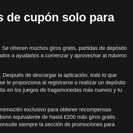
s de cupón solo para
 Se ofrecen muchos giros gratis, partidas de depósito
nados a ayudarlos a comenzar y aprovechar al máximo
. Después de descargar la aplicación, todo lo que
e le proporciona al registrarse o realizar un depósito
ratis en los juegos de tragamonedas más nuevos y tu
e promoción exclusivo para obtener recompensas
bono equivalente de hasta €200 más giros gratis.
 consulte siempre la sección de promociones para