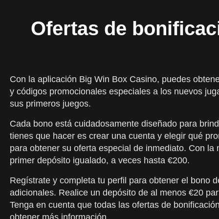
Ofertas de bonifica
Con la aplicación Big Win Box Casino, puedes obtener
y códigos promocionales especiales a los nuevos ju
sus primeros juegos.
Cada bono está cuidadosamente diseñado para brindart
tienes que hacer es crear una cuenta y elegir qué prom
para obtener su oferta especial de inmediato. Con la
primer depósito igualado, a veces hasta €200.
Regístrate y completa tu perfil para obtener el bono
adicionales. Realice un depósito de al menos €20 par
Tenga en cuenta que todas las ofertas de bonificació
obtener más información.