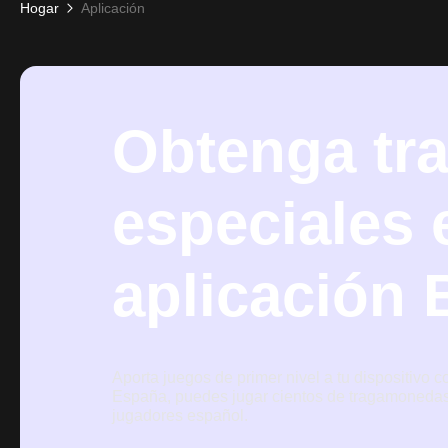
Hogar
Aplicación
Obtenga tr
especiales 
aplicación 
Aporta juegos de primer nivel a tu dispositivo 
España, puedes jugar cientos de tragamonedas 
jugadores español.