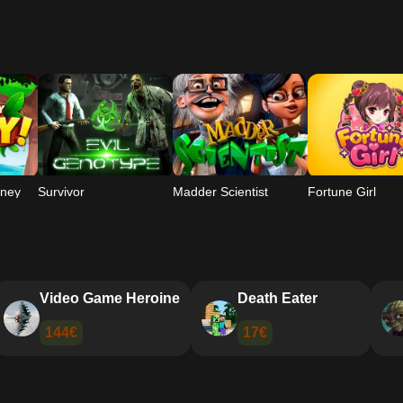
o?
ías de la semana
ney
Survivor
Madder Scientist
Fortune Girl
Snake
Video Game Heroine
128€
144€