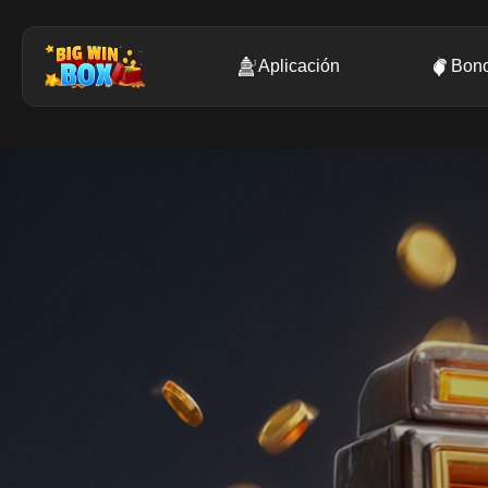
Aplicación
Bon