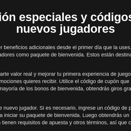
ción especiales y código
nuevos jugadores
 beneficios adicionales desde el primer día que la uses.
gadores como paquete de bienvenida. Estos están desti
e valor real y mejorar tu primera experiencia de juego
ociones quieres recibir. Utilice el código de cupón que s
 mayoría de los bonos de bienvenida, obtendrás giros g
 de nuevo jugador. Si es necesario, ingrese un código d
a iniciar su paquete de bienvenida. Luego obtendrás un 
n tienen requisitos de apuesta y otros términos, así que