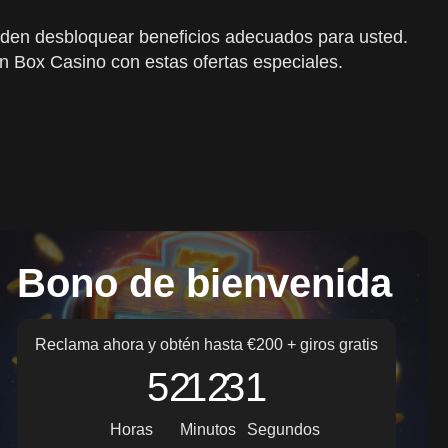
den desbloquear beneficios adecuados para usted.
n Box Casino con estas ofertas especiales.
Bono de bienvenida
Reclama ahora y obtén hasta €200 + giros gratis
52
12
30
Horas
Minutos
Segundos