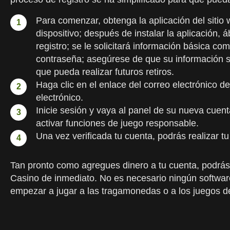
Para comenzar, obtenga la aplicación del sitio w
dispositivo; después de instalar la aplicación, á
registro; se le solicitará información básica co
contraseña; asegúrese de que su información se
que pueda realizar futuros retiros.
Haga clic en el enlace del correo electrónico de
electrónico.
Inicie sesión y vaya al panel de su nueva cuent
activar funciones de juego responsable.
Una vez verificada tu cuenta, podrás realizar t
Tan pronto como agregues dinero a tu cuenta, podrás 
Casino de inmediato. No es necesario ningún software
empezar a jugar a las tragamonedas o a los juegos 