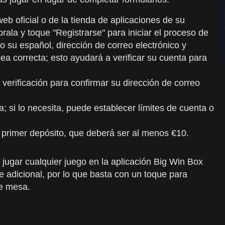
eb oficial o de la tienda de aplicaciones de su
brala y toque "Registrarse" para iniciar el proceso de
mo su español, dirección de correo electrónico y
a correcta; esto ayudará a verificar su cuenta para
 verificación para confirmar su dirección de correo
a; si lo necesita, puede establecer límites de cuenta o
u primer depósito, que deberá ser al menos €10.
jugar cualquier juego en la aplicación Big Win Box
 adicional, por lo que basta con un toque para
de mesa.