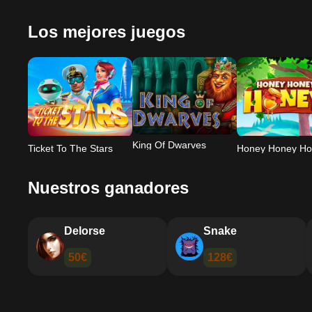
¿Qué hace Big Win Box Casino para mantenerlo segur
Plataforma de casino autorizada y regulada de Curazao
Los mejores juegos
Atención al cliente para jugadores las 24 horas, los 7 d
Descripción
King Of Dwarves
Ticket To The Stars
Honey Honey Ho
Nuestros ganadores
VoodooMan
Delorse
214€
50€