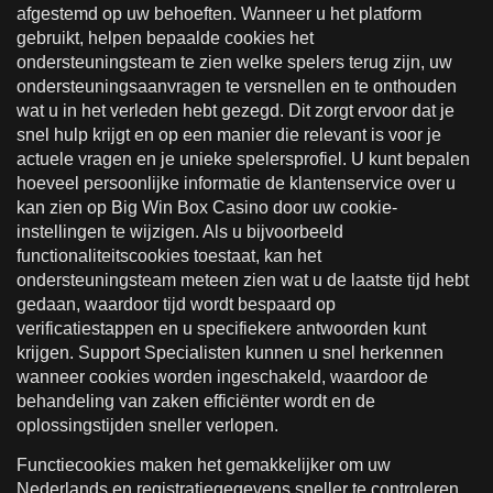
afgestemd op uw behoeften. Wanneer u het platform
gebruikt, helpen bepaalde cookies het
ondersteuningsteam te zien welke spelers terug zijn, uw
ondersteuningsaanvragen te versnellen en te onthouden
wat u in het verleden hebt gezegd. Dit zorgt ervoor dat je
snel hulp krijgt en op een manier die relevant is voor je
actuele vragen en je unieke spelersprofiel. U kunt bepalen
hoeveel persoonlijke informatie de klantenservice over u
kan zien op Big Win Box Casino door uw cookie-
instellingen te wijzigen. Als u bijvoorbeeld
functionaliteitscookies toestaat, kan het
ondersteuningsteam meteen zien wat u de laatste tijd hebt
gedaan, waardoor tijd wordt bespaard op
verificatiestappen en u specifiekere antwoorden kunt
krijgen. Support Specialisten kunnen u snel herkennen
wanneer cookies worden ingeschakeld, waardoor de
behandeling van zaken efficiënter wordt en de
oplossingstijden sneller verlopen.
Functiecookies maken het gemakkelijker om uw
Nederlands en registratiegegevens sneller te controleren.