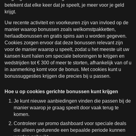
betekent dat elke keer dat je speelt, je meer voor je geld
krijgt.
Uw recente activiteit en voorkeuren zijn van invloed op de
manier waarop bonussen zoals welkomstpakketten,
herlaadbonussen en gratis spins aan u worden gegeven.
Cookies zorgen ervoor dat deze bonussen relevant zijn
voor de manier waarop u speelt, zodat u het meeste uit uw
kansen kunt halen om speciale beloningen te krijgen en
wedstrijden tot € 300 of meer te storten, afhankelijk van of u
in aanmerking komt voor de bonus. Met cookies kunt u
bonussuggesties krijgen die precies bij u passen.
Hoe u op cookies gerichte bonussen kunt krijgen
Je kunt nieuwe aanbiedingen vinden die passen bij de
manier waarop je graag speelt door vaak terug te
komen.
Controleer uw promo dashboard voor speciale deals
die alleen gedurende een bepaalde periode kunnen