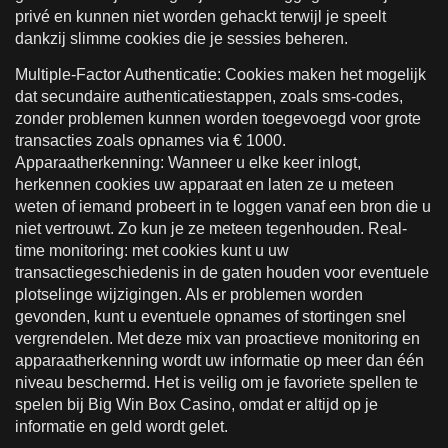
privé en kunnen niet worden gehackt terwijl je speelt
dankzij slimme cookies die je sessies beheren.
Multiple-Factor Authenticatie: Cookies maken het mogelijk
dat secundaire authenticatiestappen, zoals sms-codes,
zonder problemen kunnen worden toegevoegd voor grote
transacties zoals opnames via € 1000.
Apparaatherkenning: Wanneer u elke keer inlogt,
herkennen cookies uw apparaat en laten ze u meteen
weten of iemand probeert in te loggen vanaf een bron die u
niet vertrouwt. Zo kun je ze meteen tegenhouden. Real-
time monitoring: met cookies kunt u uw
transactiegeschiedenis in de gaten houden voor eventuele
plotselinge wijzigingen. Als er problemen worden
gevonden, kunt u eventuele opnames of stortingen snel
vergrendelen. Met deze mix van proactieve monitoring en
apparaatherkenning wordt uw informatie op meer dan één
niveau beschermd. Het is veilig om je favoriete spellen te
spelen bij Big Win Box Casino, omdat er altijd op je
informatie en geld wordt gelet.