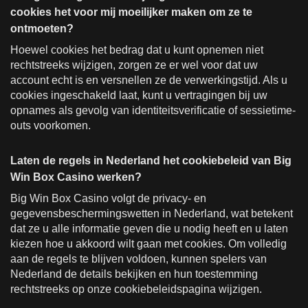
cookies het voor mij moeilijker maken om ze te
ontmoeten?
Hoewel cookies het bedrag dat u kunt opnemen niet
rechtstreeks wijzigen, zorgen ze er wel voor dat uw
account echt is en versnellen ze de verwerkingstijd. Als u
cookies ingeschakeld laat, kunt u vertragingen bij uw
opnames als gevolg van identiteitsverificatie of sessietime-
outs voorkomen.
Laten de regels in Nederland het cookiebeleid van Big
Win Box Casino werken?
Big Win Box Casino volgt de privacy- en
gegevensbeschermingswetten in Nederland, wat betekent
dat ze u alle informatie geven die u nodig heeft en u laten
kiezen hoe u akkoord wilt gaan met cookies. Om volledig
aan de regels te blijven voldoen, kunnen spelers van
Nederland de details bekijken en hun toestemming
rechtstreeks op onze cookiebeleidspagina wijzigen.