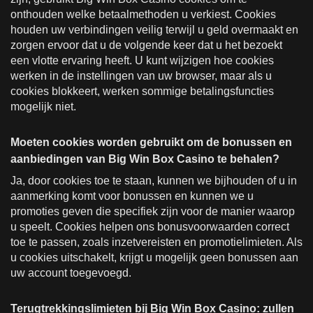
onthouden welke betaalmethoden u verkiest. Cookies
houden uw verbindingen veilig terwijl u geld overmaakt en
zorgen ervoor dat u de volgende keer dat u het bezoekt
een vlotte ervaring heeft. U kunt wijzigen hoe cookies
werken in de instellingen van uw browser, maar als u
cookies blokkeert, werken sommige betalingsfuncties
mogelijk niet.
Moeten cookies worden gebruikt om de bonussen en
aanbiedingen van Big Win Box Casino te behalen?
Ja, door cookies toe te staan, kunnen we bijhouden of u in
aanmerking komt voor bonussen en kunnen we u
promoties geven die specifiek zijn voor de manier waarop
u speelt. Cookies helpen ons bonusvoorwaarden correct
toe te passen, zoals inzetvereisten en promotielimieten. Als
u cookies uitschakelt, krijgt u mogelijk geen bonussen aan
uw account toegevoegd.
Terugtrekkingslimieten bij Big Win Box Casino: zullen