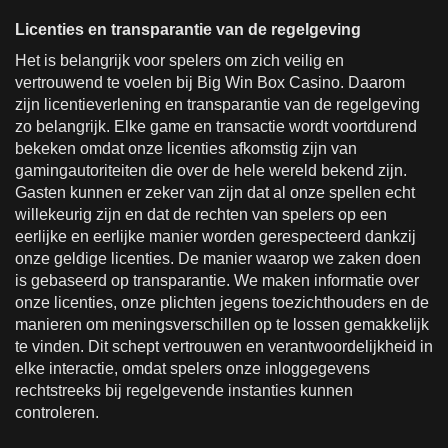
Licenties en transparantie van de regelgeving
Het is belangrijk voor spelers om zich veilig en
vertrouwend te voelen bij Big Win Box Casino. Daarom
zijn licentieverlening en transparantie van de regelgeving
zo belangrijk. Elke game en transactie wordt voortdurend
bekeken omdat onze licenties afkomstig zijn van
gamingautoriteiten die over de hele wereld bekend zijn.
Gasten kunnen er zeker van zijn dat al onze spellen echt
willekeurig zijn en dat de rechten van spelers op een
eerlijke en eerlijke manier worden gerespecteerd dankzij
onze geldige licenties. De manier waarop we zaken doen
is gebaseerd op transparantie. We maken informatie over
onze licenties, onze plichten jegens toezichthouders en de
manieren om meningsverschillen op te lossen gemakkelijk
te vinden. Dit schept vertrouwen en verantwoordelijkheid in
elke interactie, omdat spelers onze inloggegevens
rechtstreeks bij regelgevende instanties kunnen
controleren.