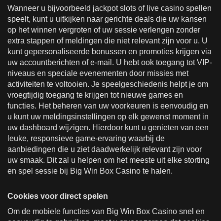
Wanneer u bijvoorbeeld jackpot slots of live casino spellen
speelt, kunt u uitkijken naar gerichte deals die uw kansen
op het winnen vergroten of uw sessie verlengen zonder
extra stappen of meldingen die niet relevant zijn voor u. U
kunt gepersonaliseerde bonussen en promoties krijgen via
uw accountberichten of e-mail. U hebt ook toegang tot VIP-
niveaus en speciale evenementen door missies met
activiteiten te voltooien. Je speelgeschiedenis helpt je om
vroegtijdig toegang te krijgen tot nieuwe games en
functies. Het beheren van uw voorkeuren is eenvoudig en
u kunt uw meldingsinstellingen op elk gewenst moment in
uw dashboard wijzigen. Hierdoor kunt u genieten van een
leuke, responsieve game-ervaring waarbij de
aanbiedingen die u ziet daadwerkelijk relevant zijn voor
uw smaak. Dit zal u helpen om het meeste uit elke storting
en spel sessie bij Big Win Box Casino te halen.
Cookies voor direct spelen
Om de mobiele functies van Big Win Box Casino snel en