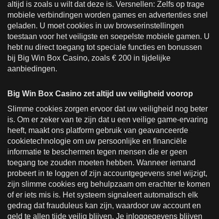
altijd is zoals u wilt dat deze is. Versnellen: Zelfs op trage
mobiele verbindingen worden games en advertenties snel
geladen. U moet cookies in uw browserinstellingen
toestaan voor het veiligste en soepelste mobiele gamen. U
hebt nu direct toegang tot speciale functies en bonussen
bij Big Win Box Casino, zoals € 200 in tijdelijke
aanbiedingen.
Big Win Box Casino zet altijd uw veiligheid voorop
Slimme cookies zorgen ervoor dat uw veiligheid nog beter
is. Om er zeker van te zijn dat u een veilige game-ervaring
heeft, maakt ons platform gebruik van geavanceerde
cookietechnologie om uw persoonlijke en financiële
informatie te beschermen tegen mensen die er geen
toegang toe zouden moeten hebben. Wanneer iemand
probeert in te loggen of zijn accountgegevens snel wijzigt,
zijn slimme cookies erg behulpzaam om erachter te komen
of er iets mis is. Het systeem signaleert automatisch elk
gedrag dat frauduleus kan zijn, waardoor uw account en
geld te allen tijde veilig blijven. Je inloggegevens blijven