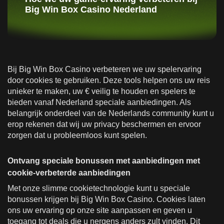
Big Win Box Casino Nederland
Bij Big Win Box Casino verbeteren we uw spelervaring
door cookies te gebruiken. Deze tools helpen ons uw reis
unieker te maken, uw € veilig te houden en spelers te
bieden vanaf Nederland speciale aanbiedingen. Als
belangrijk onderdeel van de Nederlands community kunt u
erop rekenen dat wij uw privacy beschermen en ervoor
zorgen dat u probleemloos kunt spelen.
Ontvang speciale bonussen met aanbiedingen met
cookie-verbeterde aanbiedingen
Met onze slimme cookietechnologie kunt u speciale
bonussen krijgen bij Big Win Box Casino. Cookies laten
ons uw ervaring op onze site aanpassen en geven u
toegang tot deals die u nergens anders zult vinden. Dit