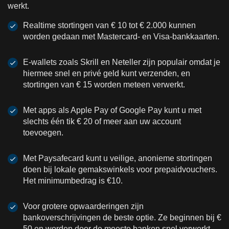
werkt.
Realtime stortingen van € 10 tot € 2.000 kunnen
worden gedaan met Mastercard- en Visa-bankkaarten.
E-wallets zoals Skrill en Neteller zijn populair omdat je
hiermee snel en privé geld kunt verzenden, en
stortingen van € 15 worden meteen verwerkt.
Met apps als Apple Pay of Google Pay kunt u met
slechts één tik € 20 of meer aan uw account
toevoegen.
Met Paysafecard kunt u veilige, anonieme stortingen
doen bij lokale gemakswinkels voor prepaidvouchers.
Het minimumbedrag is €10.
Voor grotere opwaarderingen zijn
bankoverschrijvingen de beste optie. Ze beginnen bij €
50 en worden door de meeste banken snel verwerkt.