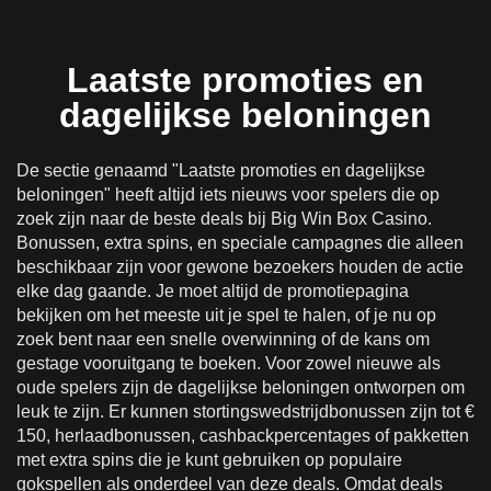
Laatste promoties en
dagelijkse beloningen
De sectie genaamd "Laatste promoties en dagelijkse
beloningen" heeft altijd iets nieuws voor spelers die op
zoek zijn naar de beste deals bij Big Win Box Casino.
Bonussen, extra spins, en speciale campagnes die alleen
beschikbaar zijn voor gewone bezoekers houden de actie
elke dag gaande. Je moet altijd de promotiepagina
bekijken om het meeste uit je spel te halen, of je nu op
zoek bent naar een snelle overwinning of de kans om
gestage vooruitgang te boeken. Voor zowel nieuwe als
oude spelers zijn de dagelijkse beloningen ontworpen om
leuk te zijn. Er kunnen stortingswedstrijdbonussen zijn tot €
150, herlaadbonussen, cashbackpercentages of pakketten
met extra spins die je kunt gebruiken op populaire
gokspellen als onderdeel van deze deals. Omdat deals