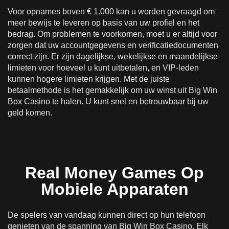
Voor opnames boven € 1.000 kan u worden gevraagd om
meer bewijs te leveren op basis van uw profiel en het
bedrag. Om problemen te voorkomen, moet u er altijd voor
zorgen dat uw accountgegevens en verificatiedocumenten
correct zijn. Er zijn dagelijkse, wekelijkse en maandelijkse
limieten voor hoeveel u kunt uitbetalen, en VIP-leden
kunnen hogere limieten krijgen. Met de juiste
betaalmethode is het gemakkelijk om uw winst uit Big Win
Box Casino te halen. U kunt snel en betrouwbaar bij uw
geld komen.
Real Money Games Op
Mobiele Apparaten
De spelers van vandaag kunnen direct op hun telefoon
genieten van de spanning van Big Win Box Casino. Elk