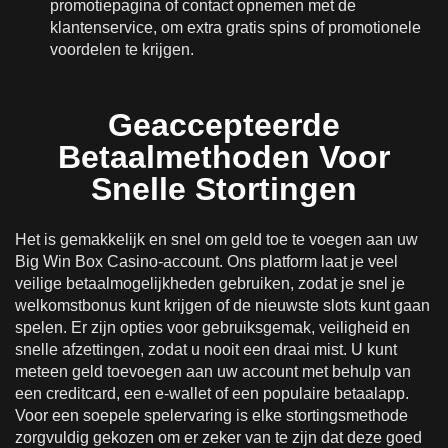
promotiepagina of contact opnemen met de
klantenservice, om extra gratis spins of promotionele
voordelen te krijgen.
Geaccepteerde
Betaalmethoden Voor
Snelle Stortingen
Het is gemakkelijk en snel om geld toe te voegen aan uw
Big Win Box Casino-account. Ons platform laat je veel
veilige betaalmogelijkheden gebruiken, zodat je snel je
welkomstbonus kunt krijgen of de nieuwste slots kunt gaan
spelen. Er zijn opties voor gebruiksgemak, veiligheid en
snelle afzettingen, zodat u nooit een draai mist. U kunt
meteen geld toevoegen aan uw account met behulp van
een creditcard, een e-wallet of een populaire betaalapp.
Voor een soepele spelervaring is elke stortingsmethode
zorgvuldig gekozen om er zeker van te zijn dat deze goed