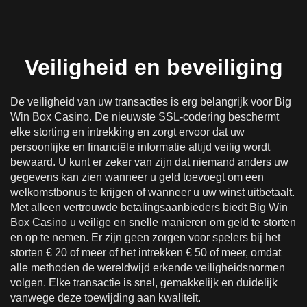
Veiligheid en beveiliging
De veiligheid van uw transacties is erg belangrijk voor Big
Win Box Casino. De nieuwste SSL-codering beschermt
elke storting en intrekking en zorgt ervoor dat uw
persoonlijke en financiële informatie altijd veilig wordt
bewaard. U kunt er zeker van zijn dat niemand anders uw
gegevens kan zien wanneer u geld toevoegt om een
welkomstbonus te krijgen of wanneer u uw winst uitbetaalt.
Met alleen vertrouwde betalingsaanbieders biedt Big Win
Box Casino u veilige en snelle manieren om geld te storten
en op te nemen. Er zijn geen zorgen voor spelers bij het
storten € 20 of meer of het intrekken € 50 of meer, omdat
alle methoden de wereldwijd erkende veiligheidsnormen
volgen. Elke transactie is snel, gemakkelijk en duidelijk
vanwege deze toewijding aan kwaliteit.