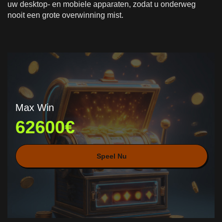
uw desktop- en mobiele apparaten, zodat u onderweg
nooit een grote overwinning mist.
Max Win
62600€
Speel Nu