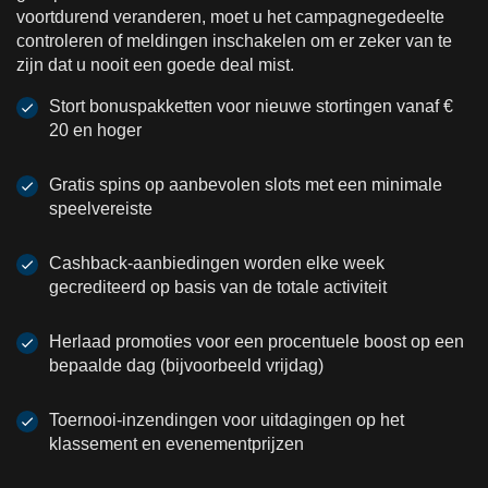
voortdurend veranderen, moet u het campagnegedeelte
controleren of meldingen inschakelen om er zeker van te
zijn dat u nooit een goede deal mist.
Stort bonuspakketten voor nieuwe stortingen vanaf €
20 en hoger
Gratis spins op aanbevolen slots met een minimale
speelvereiste
Cashback-aanbiedingen worden elke week
gecrediteerd op basis van de totale activiteit
Herlaad promoties voor een procentuele boost op een
bepaalde dag (bijvoorbeeld vrijdag)
Toernooi-inzendingen voor uitdagingen op het
klassement en evenementprijzen