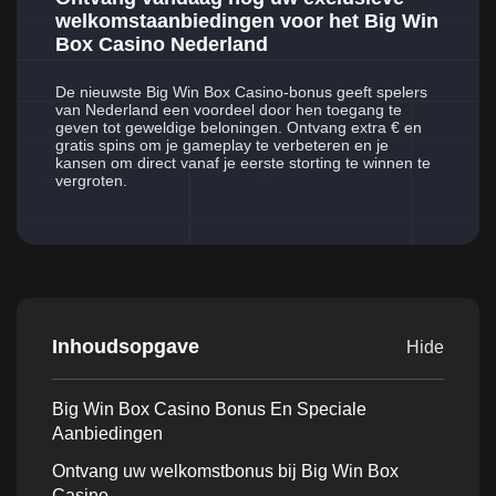
welkomstaanbiedingen voor het Big Win
Box Casino Nederland
De nieuwste Big Win Box Casino-bonus geeft spelers
van Nederland een voordeel door hen toegang te
geven tot geweldige beloningen. Ontvang extra € en
gratis spins om je gameplay te verbeteren en je
kansen om direct vanaf je eerste storting te winnen te
vergroten.
Inhoudsopgave
Hide
Big Win Box Casino Bonus En Speciale
Aanbiedingen
Ontvang uw welkomstbonus bij Big Win Box
Casino