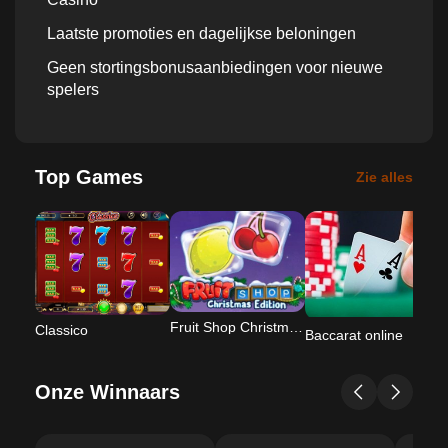
Laatste promoties en dagelijkse beloningen
Geen stortingsbonusaanbiedingen voor nieuwe
spelers
Beloningenclub
Tutorial over hoe u zich kunt aanmelden en
Top Games
Zie alles
casinobonussen kunt gebruiken
Wat u moet doen om uw casinobonus te krijgen
Geaccepteerde Betaalmethoden Voor Snelle
Stortingen
Uitbetalingsopties en limieten
Fruit Shop Christmas Edition
Classico
C
Baccarat online
Real Money Games Op Mobiele Apparaten
Veiligheid en beveiliging
Onze Winnaars
Informatie over de Big Win Box Casino Bonussen