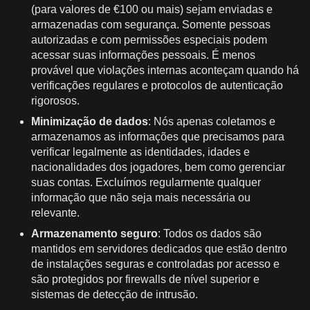
(para valores de €100 ou mais) sejam enviadas e
armazenadas com segurança. Somente pessoas
autorizadas e com permissões especiais podem
acessar suas informações pessoais. É menos
provável que violações internas aconteçam quando há
verificações regulares e protocolos de autenticação
rigorosos.
Minimização de dados
: Nós apenas coletamos e
armazenamos as informações que precisamos para
verificar legalmente as identidades, idades e
nacionalidades dos jogadores, bem como gerenciar
suas contas. Excluímos regularmente qualquer
informação que não seja mais necessária ou
relevante.
Armazenamento seguro
: Todos os dados são
mantidos em servidores dedicados que estão dentro
de instalações seguras e controladas por acesso e
são protegidos por firewalls de nível superior e
sistemas de detecção de intrusão.