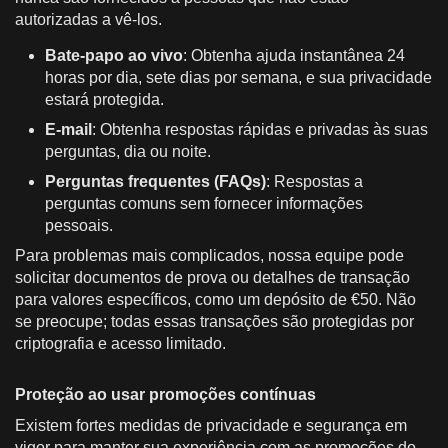
autorizadas a vê-los.
Bate-papo ao vivo
: Obtenha ajuda instantânea 24
horas por dia, sete dias por semana, e sua privacidade
estará protegida.
E-mail
: Obtenha respostas rápidas e privadas às suas
perguntas, dia ou noite.
Perguntas frequentes (FAQs)
: Respostas a
perguntas comuns sem fornecer informações
pessoais.
Para problemas mais complicados, nossa equipe pode
solicitar documentos de prova ou detalhes de transação
para valores específicos, como um depósito de €50. Não
se preocupe; todas essas transações são protegidas por
criptografia e acesso limitado.
Proteção ao usar promoções contínuas
Existem fortes medidas de privacidade e segurança em
vigor para manter sua experiência com as promoções do