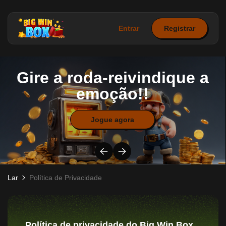
Entrar
Registrar
Gire a roda-reivindique a
emoção!!
Jogue agora
Lar
Política de Privacidade
Política de privacidade do Big Win Box