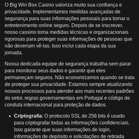
O Big Win Box Casino valoriza muito sua confiança e
privacidade. Implementamos medidas avançadas de
segurança para suas informações pessoais para tornar o
entretenimento online seguro. Depois de se inscrever,
nosso cassino toma medidas técnicas e organizacionais
rigorosas para proteger suas informações de pessoas que
não deveriam vê-las. Isso inclui cada etapa da sua
jornada.
Nossa dedicada equipe de segurança trabalha sem parar
para monitorar seus dados e garantir que eles
permaneçam seguros. Não economizamos quando se trata
de proteger sua privacidade. Estamos sempre atualizando
nossos processos para atender aos mais recentes padrões
do setor, regras governamentais em Portugal e código de
conduta internacional para proteção de dados.
Criptografia
: O protocolo SSL de 256 bits é usado
para criptografar todas as informações confidenciais.
Isso garante que suas informações de login,
informações de depósito e solicitações de retirada