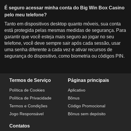
É seguro acessar minha conta do Big Win Box Casino
pelo meu telefone?
Tanto em dispositivos desktop quanto móveis, sua conta
está protegida pelas mesmas medidas de segurança. Para
garantir que você esteja mais seguro ao jogar no seu
telefone, você deve sempre sair após cada sessão, usar
uma senha diferente a cada vez e ativar recursos de
segurança do dispositivo, como biometria ou códigos PIN.
Termos de Serviço
Páginas principais
Política de Cookies
Aplicativo
Política de Privacidade
Bônus
Termos e Condições
Código Promocional
Jogo Responsável
Bônus sem depósito
Contatos