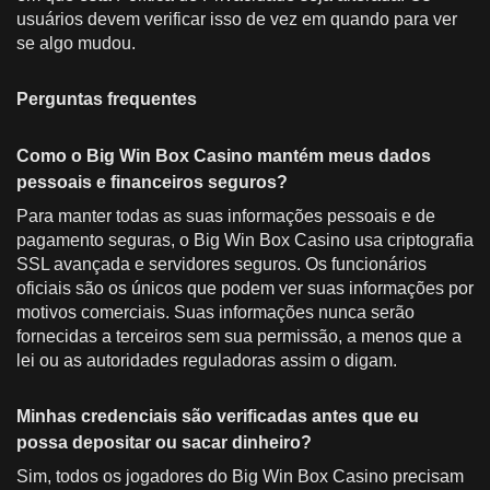
usuários devem verificar isso de vez em quando para ver
se algo mudou.
Perguntas frequentes
Como o Big Win Box Casino mantém meus dados
pessoais e financeiros seguros?
Para manter todas as suas informações pessoais e de
pagamento seguras, o Big Win Box Casino usa criptografia
SSL avançada e servidores seguros. Os funcionários
oficiais são os únicos que podem ver suas informações por
motivos comerciais. Suas informações nunca serão
fornecidas a terceiros sem sua permissão, a menos que a
lei ou as autoridades reguladoras assim o digam.
Minhas credenciais são verificadas antes que eu
possa depositar ou sacar dinheiro?
Sim, todos os jogadores do Big Win Box Casino precisam