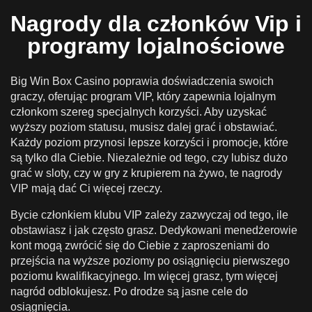
Nagrody dla członków Vip i
programy lojalnościowe
Big Win Box Casino poprawia doświadczenia swoich
graczy, oferując program VIP, który zapewnia lojalnym
członkom szereg specjalnych korzyści. Aby uzyskać
wyższy poziom statusu, musisz dalej grać i obstawiać.
Każdy poziom przynosi lepsze korzyści i promocje, które
są tylko dla Ciebie. Niezależnie od tego, czy lubisz dużo
grać w sloty, czy w gry z krupierem na żywo, te nagrody
VIP mają dać Ci więcej rzeczy.
Bycie członkiem klubu VIP zależy zazwyczaj od tego, ile
obstawiasz i jak często grasz. Dedykowani menedżerowie
kont mogą zwrócić się do Ciebie z zaproszeniami do
przejścia na wyższe poziomy po osiągnięciu pierwszego
poziomu kwalifikacyjnego. Im więcej grasz, tym więcej
nagród odblokujesz. Po drodze są jasne cele do
osiągnięcia.