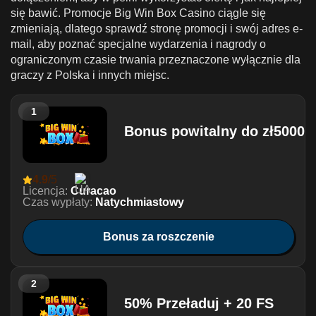
się bawić. Promocje Big Win Box Casino ciągle się
zmieniają, dlatego sprawdź stronę promocji i swój adres e-
mail, aby poznać specjalne wydarzenia i nagrody o
ograniczonym czasie trwania przeznaczone wyłącznie dla
graczy z Polska i innych miejsc.
1
Bonus powitalny do zł5000
4.9
/5
Licencja:
Curacao
Czas wypłaty:
Natychmiastowy
Bonus za roszczenie
2
50% Przeładuj + 20 FS