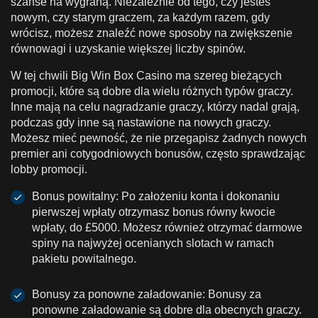
szanse na wygraną. Niezależnie od tego, czy jesteś
nowym, czy starym graczem, za każdym razem, gdy
wrócisz, możesz znaleźć nowe sposoby na zwiększenie
równowagi i uzyskanie większej liczby spinów.
W tej chwili Big Win Box Casino ma szereg bieżących
promocji, które są dobre dla wielu różnych typów graczy.
Inne mają na celu nagradzanie graczy, którzy nadal grają,
podczas gdy inne są nastawione na nowych graczy.
Możesz mieć pewność, że nie przegapisz żadnych nowych
premier ani cotygodniowych bonusów, często sprawdzając
lobby promocji.
Bonus powitalny: Po założeniu konta i dokonaniu
pierwszej wpłaty otrzymasz bonus równy kwocie
wpłaty, do £5000. Możesz również otrzymać darmowe
spiny na najwyżej ocenianych slotach w ramach
pakietu powitalnego.
Bonusy za ponowne załadowanie: Bonusy za
ponowne załadowanie są dobre dla obecnych graczy.