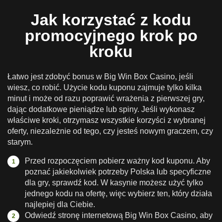
Jak korzystać z kodu
promocyjnego krok po
kroku
Łatwo jest zdobyć bonus w Big Win Box Casino, jeśli
wiesz, co robić. Użycie kodu kuponu zajmuje tylko kilka
minut i może od razu poprawić wrażenia z pierwszej gry,
dając dodatkowe pieniądze lub spiny. Jeśli wykonasz
właściwe kroki, otrzymasz wszystkie korzyści z wybranej
oferty, niezależnie od tego, czy jesteś nowym graczem, czy
starym.
Przed rozpoczęciem pobierz ważny kod kuponu. Aby
poznać jakiekolwiek potrzeby Polska lub specyficzne
dla gry, sprawdź kod. W kasynie możesz użyć tylko
jednego kodu na ofertę, więc wybierz ten, który działa
najlepiej dla Ciebie.
Odwiedź stronę internetową Big Win Box Casino, aby