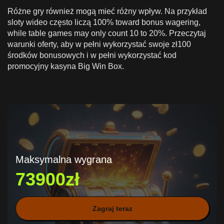
Różne gry również mogą mieć różny wpływ. Na przykład
sloty wideo często liczą 100% toward bonus wagering,
while table games may only count 10 to 20%. Przeczytaj
warunki oferty, aby w pełni wykorzystać swoje zł100
środków bonusowych i w pełni wykorzystać kod
promocyjny kasyna Big Win Box.
Maksymalna wygrana
73900zł
Zagraj teraz